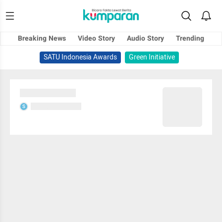
Breaking News
Video Story
Audio Story
Trending
SATU Indonesia Awards
Green Initiative
Sedang memuat...
Sedang memuat...
S