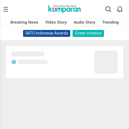
Breaking News
Video Story
Audio Story
Trending
SATU Indonesia Awards
Green Initiative
Sedang memuat...
Sedang memuat...
S