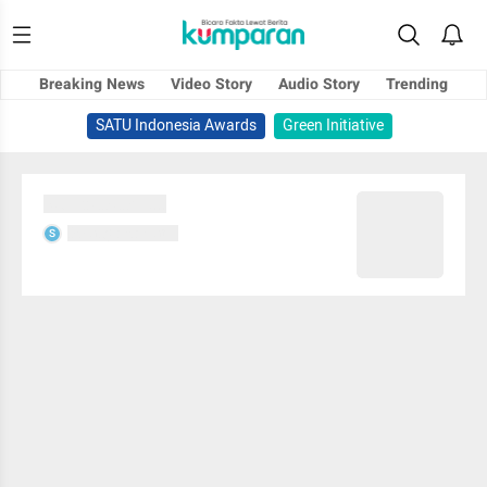
Breaking News
Video Story
Audio Story
Trending
SATU Indonesia Awards
Green Initiative
Sedang memuat...
Sedang memuat...
S