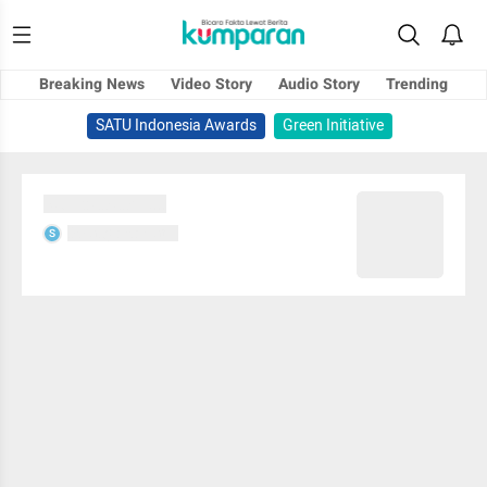
Breaking News
Video Story
Audio Story
Trending
SATU Indonesia Awards
Green Initiative
Sedang memuat...
Sedang memuat...
S