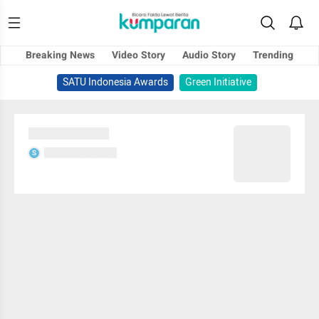
Breaking News
Video Story
Audio Story
Trending
SATU Indonesia Awards
Green Initiative
Sedang memuat...
Sedang memuat...
S