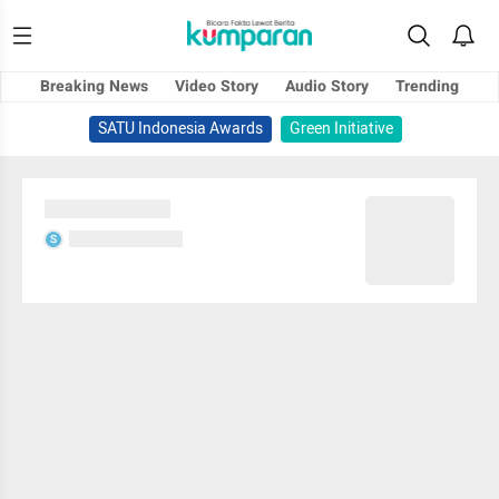
Breaking News
Video Story
Audio Story
Trending
SATU Indonesia Awards
Green Initiative
Sedang memuat...
Sedang memuat...
S