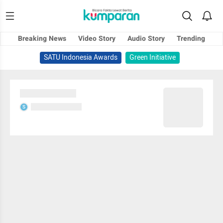
Breaking News
Video Story
Audio Story
Trending
SATU Indonesia Awards
Green Initiative
Sedang memuat...
Sedang memuat...
S