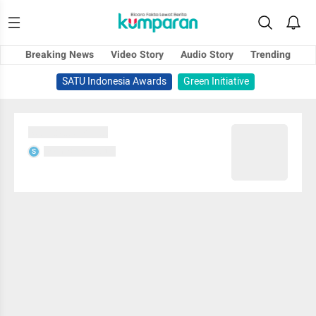
Breaking News
Video Story
Audio Story
Trending
SATU Indonesia Awards
Green Initiative
Sedang memuat...
Sedang memuat...
S