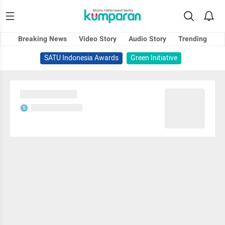
Breaking News
Video Story
Audio Story
Trending
SATU Indonesia Awards
Green Initiative
Sedang memuat...
Sedang memuat...
S