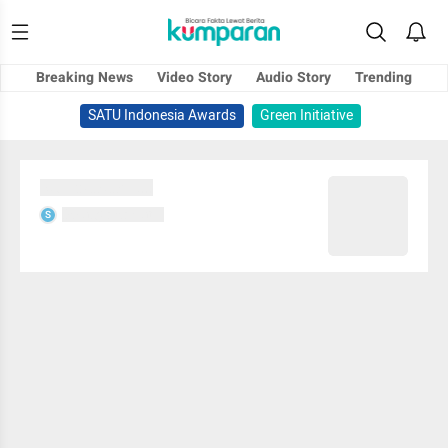
Breaking News
Video Story
Audio Story
Trending
SATU Indonesia Awards
Green Initiative
Sedang memuat...
Sedang memuat...
S