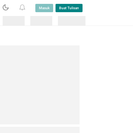
Masuk
Buat Tulisan
Loading
Loading
Lainnya