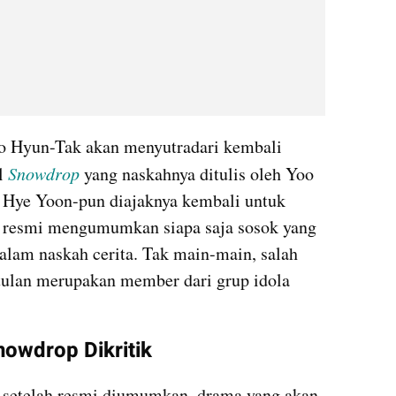
Jo Hyun-Tak akan menyutradari kembali 
l 
Snowdrop
 yang naskahnya ditulis oleh Yoo 
Hye Yoon-pun diajaknya kembali untuk 
h resmi mengumumkan siapa saja sosok yang 
lam naskah cerita. Tak main-main, salah 
tulan merupakan member dari grup idola 
owdrop Dikritik 
 setelah resmi diumumkan, drama yang akan 