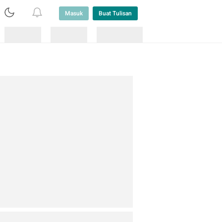
Masuk
Buat Tulisan
Loading
Loading
Lainnya