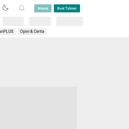
Masuk
Buat Tulisan
Loading
Loading
Lainnya
anPLUS
Opini & Cerita