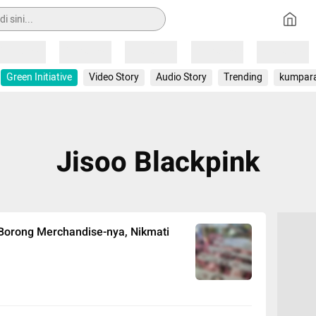
Loading
Loading
Loading
Loading
Loading
Green Initiative
Video Story
Audio Story
Trending
kumpar
Jisoo Blackpink
: Borong Merchandise-nya, Nikmati