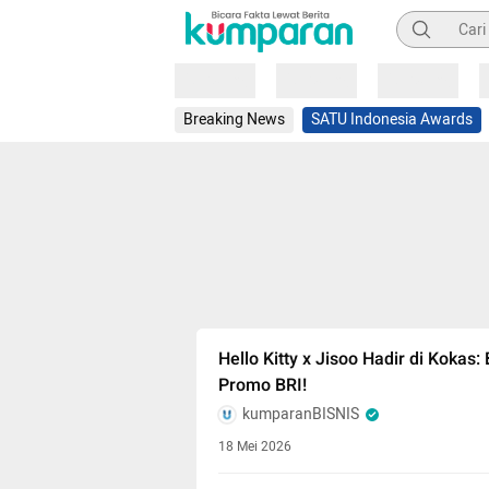
Pencarian
Loading
Loading
Loading
Breaking News
SATU Indonesia Awards
Hello Kitty x Jisoo Hadir di Kokas
Promo BRI!
kumparanBISNIS
18 Mei 2026