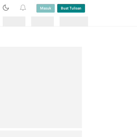
Masuk
Buat Tulisan
Loading
Loading
Lainnya