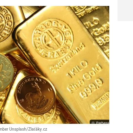
Perbesar
umber Unsplash/Zlaťáky.cz