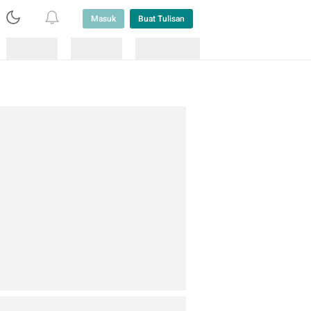
Masuk
Buat Tulisan
Loading
Loading
Lainnya