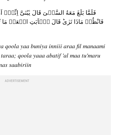
 qoola yaa buniya inniii araa fil manaami 
taraa; qoola yaaa abatif 'al maa tu'maru 
nas saabiriin
ADVERTISEMENT