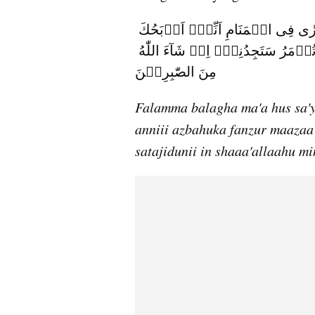
فَلَمَّا بَلَغَ مَعَهُ السَّعۡىَ قَالَ يٰبُنَىَّ اِنِّىۡۤ اَرٰى فِى الۡمَنَامِ اَنِّىۡۤ اَذۡبَحُكَ 
فَانْظُرۡ مَاذَا تَرٰى‌ؕ قَالَ يٰۤاَبَتِ افۡعَلۡ مَا تُؤۡمَرُ‌ سَتَجِدُنِىۡۤ اِنۡ شَآءَ اللّٰهُ 
مِنَ الصّٰبِرِيۡنَ
Falamma balagha ma'a hus sa'ya
anniii azbahuka fanzur maazaa 
satajidunii in shaaa'allaahu mi