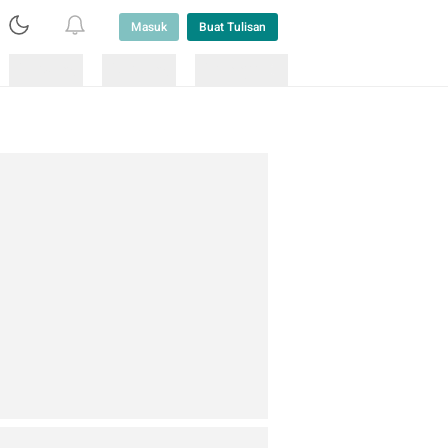
Masuk
Buat Tulisan
Loading
Loading
Lainnya