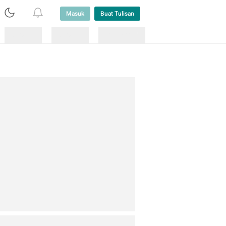
Masuk
Buat Tulisan
Loading
Loading
Lainnya