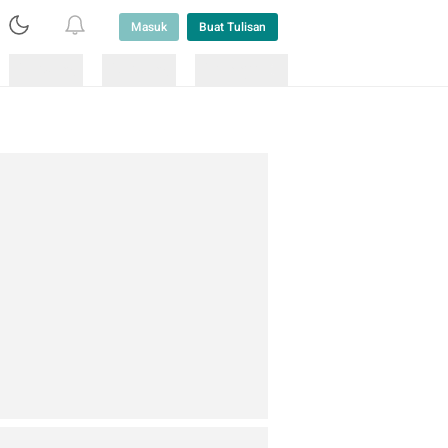
Masuk
Buat Tulisan
Loading
Loading
Lainnya