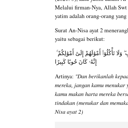
Melalui firman-Nya, Allah Swt
yatim adalah orang-orang yang a
Surat An-Nisa ayat 2 menerang
yaitu sebagai berikut:
وَءَاتُوا۟ ٱلْيَتَٰمَىٰٓ أَمْوَٰلَهُمْ ۖ وَلَا تَتَبَدَّلُوا۟ ٱلْخَبِيثَ بِٱلطَّيِّبِ ۖ وَلَا تَأْكُلُوٓا۟ أَمْوَٰلَهُمْ إِلَىٰٓ أَمْوَٰلِكُمْ ۚ 
إِنَّهُۥ كَانَ حُوبًا كَبِيرًا
Artinya:
 "Dan berikanlah kepad
mereka, jangan kamu menukar y
kamu makan harta mereka bers
tindakan (menukar dan memakan
Nisa ayat 2)