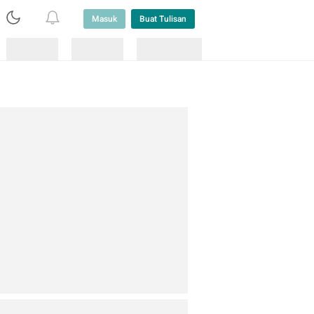
Masuk
Buat Tulisan
Loading
Loading
Lainnya