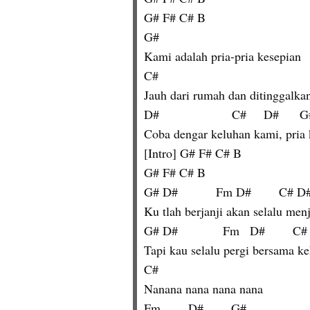
G# F# C# B
G#
Kami adalah pria-pria kesepian
C#
Jauh dari rumah dan ditinggalkan
D#                     C#     D#      
Coba dengar keluhan kami, pria 
[Intro] G# F# C# B
G# F# C# B
G# D#           Fm D#        C# D#
Ku tlah berjanji akan selalu me
G# D#             Fm   D#        C#
Tapi kau selalu pergi bersama k
C#
Nanana nana nana nana
Fm        D#        G#