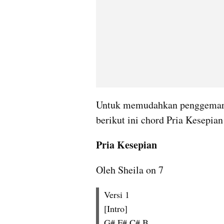
Untuk memudahkan penggemar sa
berikut ini chord Pria Kesepian 
Pria Kesepian
Oleh Sheila on 7
Versi 1
[Intro]
G# F# C# B