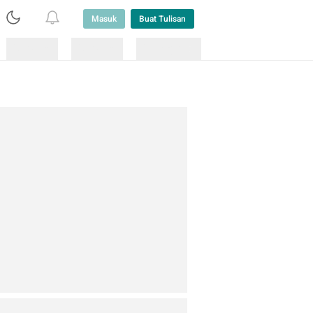
Masuk
Buat Tulisan
Loading
Loading
Lainnya