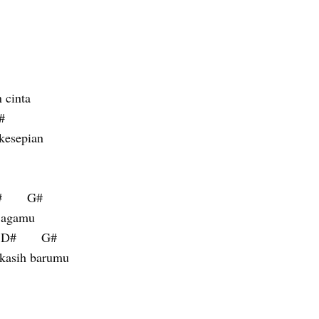
 cinta
G#
kesepian
       G#
njagamu
 D#       G#
ekasih barumu