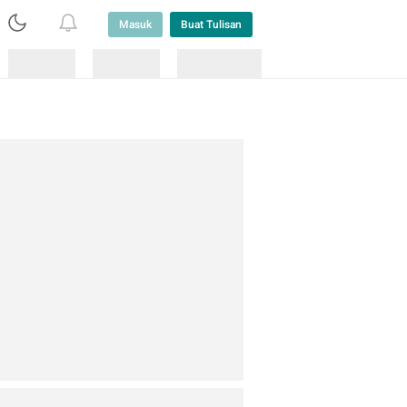
Masuk
Buat Tulisan
Loading
Loading
Lainnya