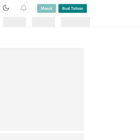
Masuk
Buat Tulisan
Loading
Loading
Lainnya