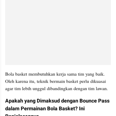
Bola basket membutuhkan kerja sama tim yang baik. 
Oleh karena itu, teknik bermain basket perlu dikuasai 
agar tim lebih unggul dibandingkan dengan tim lawan.
Apakah yang Dimaksud dengan Bounce Pass 
dalam Permainan Bola Basket? Ini 