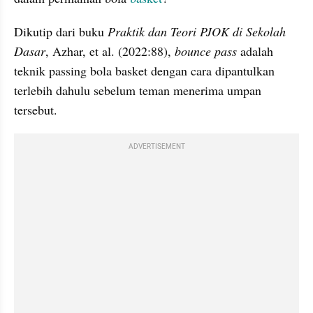
Dikutip dari buku 
Praktik dan Teori PJOK di Sekolah 
Dasar
, Azhar, et al. (2022:88), 
bounce pass
 adalah 
teknik passing bola basket dengan cara dipantulkan 
terlebih dahulu sebelum teman menerima umpan 
tersebut.
ADVERTISEMENT