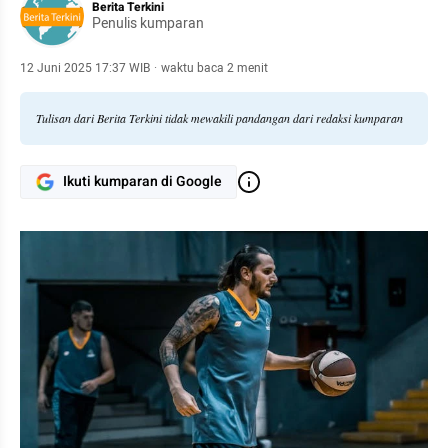
Berita Terkini
Penulis kumparan
12 Juni 2025 17:37 WIB
·
waktu baca 2 menit
Tulisan dari Berita Terkini tidak mewakili pandangan dari redaksi kumparan
Ikuti kumparan di Google