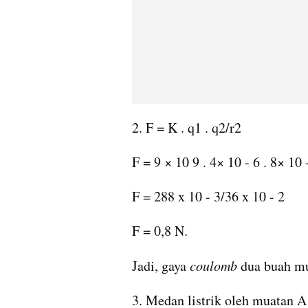
2. F = K . q1 . q2/r2
F = 9 × 10 9 . 4× 10 - 6 . 8× 10 -
F = 288 x 10 - 3/36 x 10 - 2
F = 0,8 N.
Jadi, gaya 
coulomb
 dua buah mu
3. Medan listrik oleh muatan A