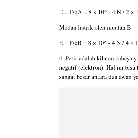
E = F/qA = 8 × 10^ - 4 N / 2 × 
Medan listrik oleh muatan B
E = F/qB = 8 × 10^ - 4 N / 4 × 
4. Petir adalah kilatan cahaya
negatif (elektron). Hal ini bisa
sangat besar antara dua awan y