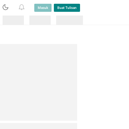
Masuk
Buat Tulisan
Loading
Loading
Lainnya