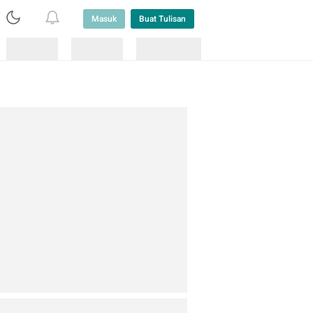
Masuk
Buat Tulisan
Loading
Loading
Lainnya