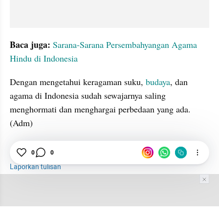
Baca juga:
 Sarana-Sarana Persembahyangan Agama 
Hindu di Indonesia
Dengan mengetahui keragaman suku, 
budaya
, dan 
agama di Indonesia sudah sewajarnya saling 
menghormati dan menghargai perbedaan yang ada. 
(Adm)
Suku
0
Budaya
0
Indonesia
Laporkan tulisan
Tim Editor
Editor Section