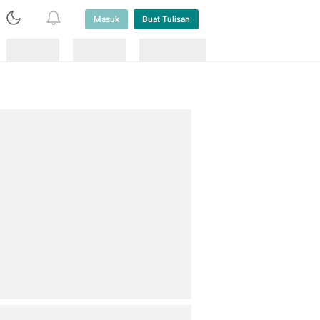
Masuk
Buat Tulisan
Loading
Loading
Lainnya