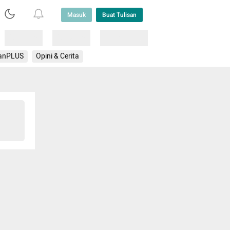
Masuk
Buat Tulisan
Loading
Loading
Lainnya
anPLUS
Opini & Cerita