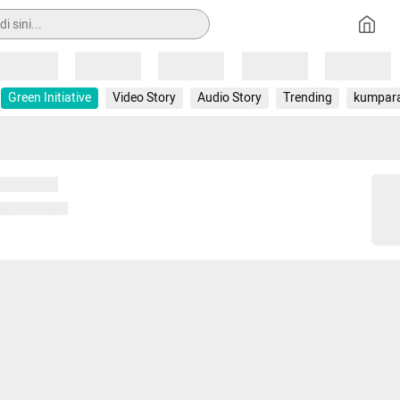
Loading
Loading
Loading
Loading
Loading
Green Initiative
Video Story
Audio Story
Trending
kumpar
 memuat...
ng memuat...