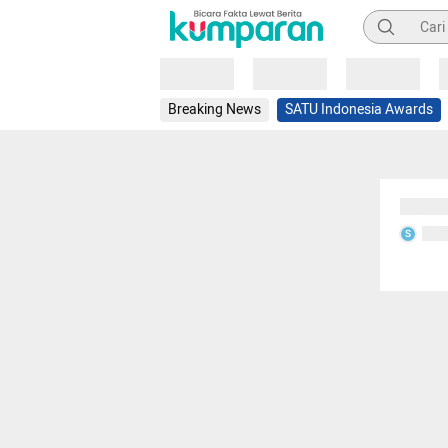
Pencarian
Loading
Loading
Loading
Breaking News
SATU Indonesia Awards
Sedang
Seda
S