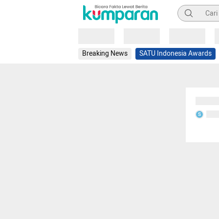
Pencarian
Loading
Loading
Loading
Breaking News
SATU Indonesia Awards
Sedang
Seda
S