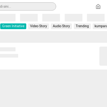
Loading
Loading
Loading
Loading
Loading
Green Initiative
Video Story
Audio Story
Trending
kumpar
 memuat...
ng memuat...