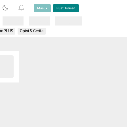
Masuk
Buat Tulisan
Loading
Loading
Lainnya
anPLUS
Opini & Cerita