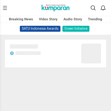
Breaking News
Video Story
Audio Story
Trending
SATU Indonesia Awards
Green Initiative
Sedang memuat...
Sedang memuat...
S