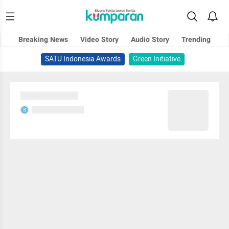
Breaking News
Video Story
Audio Story
Trending
SATU Indonesia Awards
Green Initiative
Sedang memuat...
Sedang memuat...
S