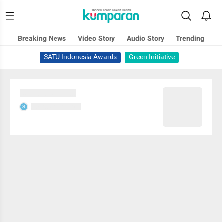
Breaking News
Video Story
Audio Story
Trending
SATU Indonesia Awards
Green Initiative
Sedang memuat...
Sedang memuat...
S