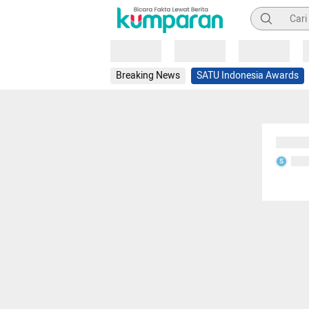
Pencarian
Loading
Loading
Loading
Breaking News
SATU Indonesia Awards
Sedang
Seda
S