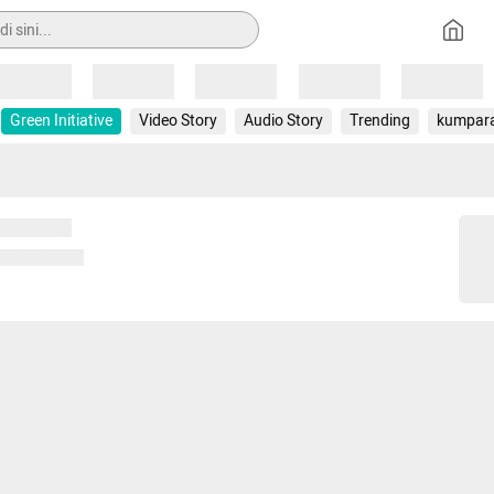
Loading
Loading
Loading
Loading
Loading
Green Initiative
Video Story
Audio Story
Trending
kumpar
 memuat...
ng memuat...