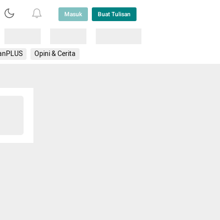
Masuk
Buat Tulisan
Loading
Loading
Lainnya
anPLUS
Opini & Cerita