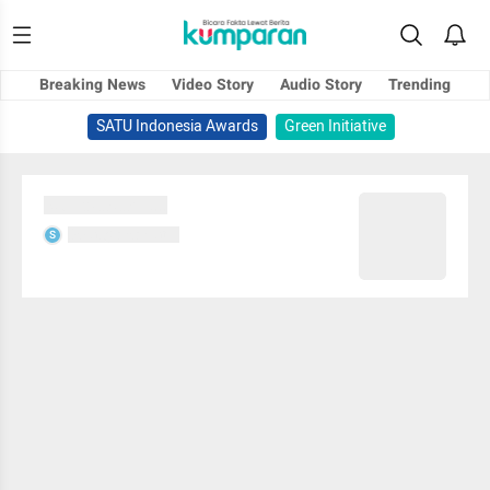
Breaking News
Video Story
Audio Story
Trending
SATU Indonesia Awards
Green Initiative
Sedang memuat...
Sedang memuat...
S