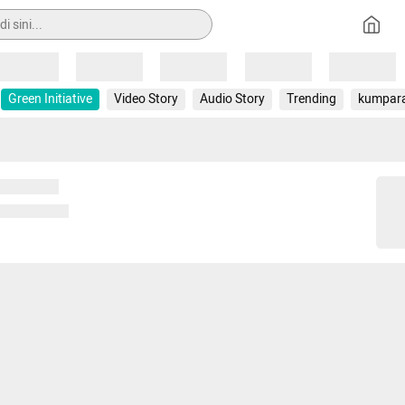
Loading
Loading
Loading
Loading
Loading
Green Initiative
Video Story
Audio Story
Trending
kumpar
 memuat...
ng memuat...