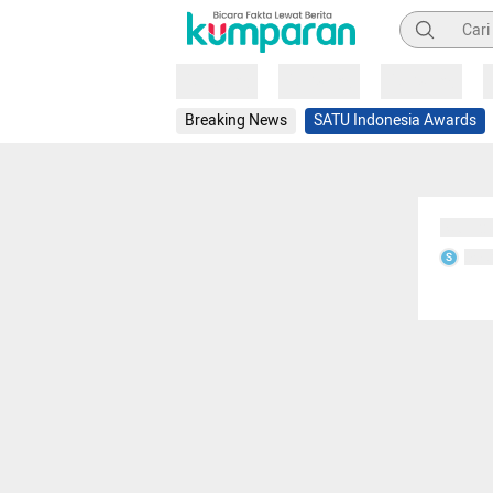
Pencarian
Loading
Loading
Loading
Breaking News
SATU Indonesia Awards
Sedang
Seda
S