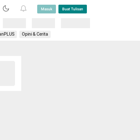
Masuk
Buat Tulisan
Loading
Loading
Lainnya
anPLUS
Opini & Cerita