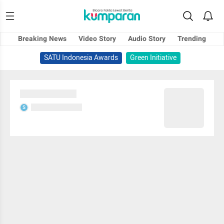
Breaking News
Video Story
Audio Story
Trending
SATU Indonesia Awards
Green Initiative
Sedang memuat...
Sedang memuat...
S