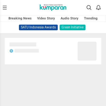
Breaking News
Video Story
Audio Story
Trending
SATU Indonesia Awards
Green Initiative
Sedang memuat...
Sedang memuat...
S