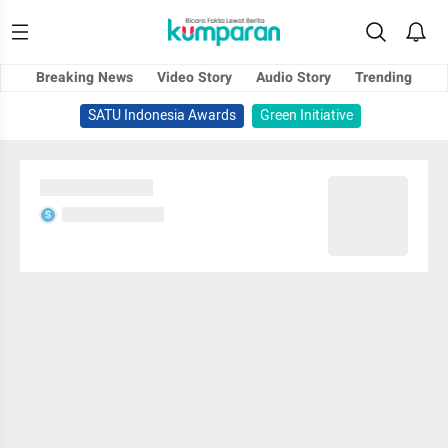
Breaking News
Video Story
Audio Story
Trending
SATU Indonesia Awards
Green Initiative
Sedang memuat...
Sedang memuat...
S