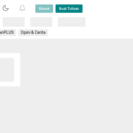
Masuk
Buat Tulisan
Loading
Loading
Lainnya
anPLUS
Opini & Cerita