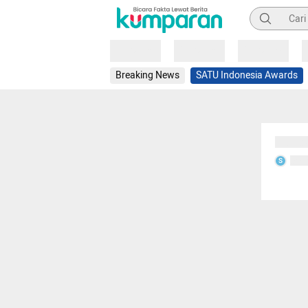
Pencarian
Loading
Loading
Loading
Breaking News
SATU Indonesia Awards
Sedang
Seda
S