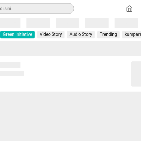
Loading
Loading
Loading
Loading
Loading
Green Initiative
Video Story
Audio Story
Trending
kumpar
 memuat...
ng memuat...