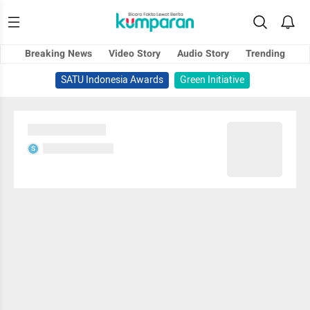
Breaking News
Video Story
Audio Story
Trending
SATU Indonesia Awards
Green Initiative
Sedang memuat...
Sedang memuat...
S