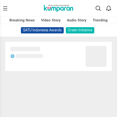
Breaking News
Video Story
Audio Story
Trending
SATU Indonesia Awards
Green Initiative
Sedang memuat...
Sedang memuat...
S