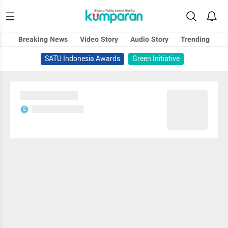
Breaking News
Video Story
Audio Story
Trending
SATU Indonesia Awards
Green Initiative
Sedang memuat...
Sedang memuat...
S