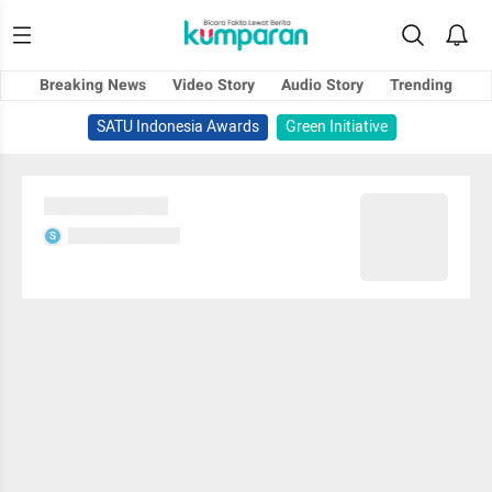
Breaking News
Video Story
Audio Story
Trending
SATU Indonesia Awards
Green Initiative
Sedang memuat...
Sedang memuat...
S