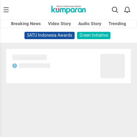
Breaking News
Video Story
Audio Story
Trending
SATU Indonesia Awards
Green Initiative
Sedang memuat...
Sedang memuat...
S