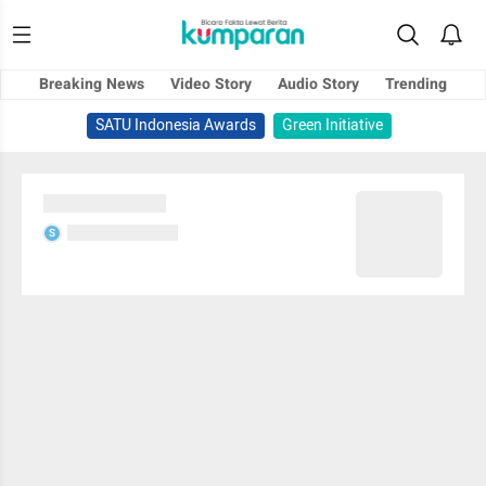
Breaking News
Video Story
Audio Story
Trending
SATU Indonesia Awards
Green Initiative
Sedang memuat...
Sedang memuat...
S