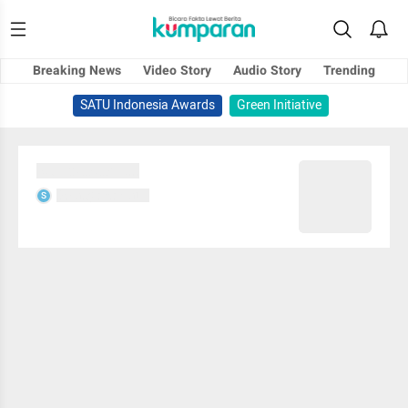
Breaking News
Video Story
Audio Story
Trending
SATU Indonesia Awards
Green Initiative
Sedang memuat...
Sedang memuat...
S