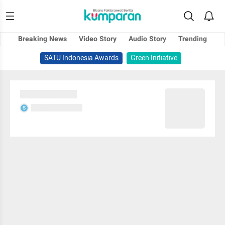
Breaking News
Video Story
Audio Story
Trending
SATU Indonesia Awards
Green Initiative
Sedang memuat...
Sedang memuat...
S