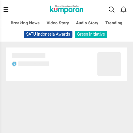
Breaking News
Video Story
Audio Story
Trending
SATU Indonesia Awards
Green Initiative
Sedang memuat...
Sedang memuat...
S