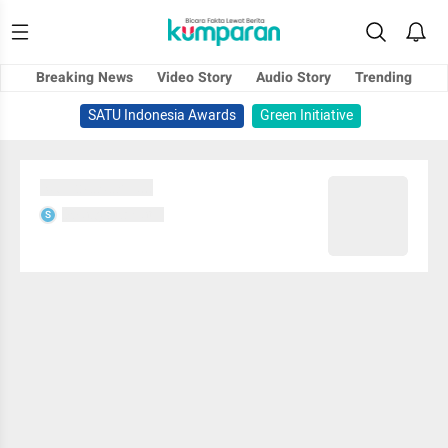
Breaking News
Video Story
Audio Story
Trending
SATU Indonesia Awards
Green Initiative
Sedang memuat...
Sedang memuat...
S