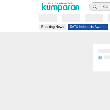
Pencarian
Loading
Loading
Loading
Breaking News
SATU Indonesia Awards
Sedang
Seda
S