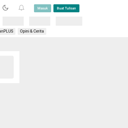
Masuk
Buat Tulisan
Loading
Loading
Lainnya
anPLUS
Opini & Cerita