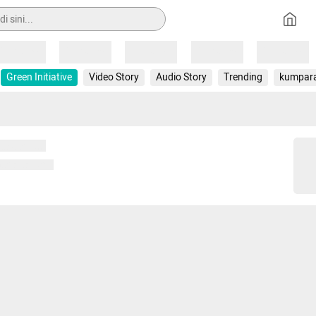
Loading
Loading
Loading
Loading
Loading
Green Initiative
Video Story
Audio Story
Trending
kumpar
 memuat...
ng memuat...